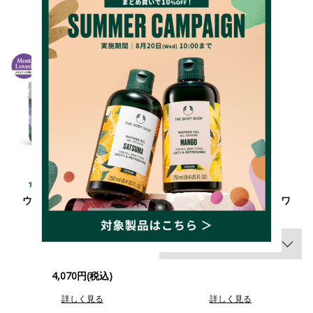
4.7
4.6
（198件）
（397件）
ウェルネス バーミィボディ
ホワイトムスク オードトワ
レ
クリーム LA&ベチバー
30ml 3,190円
4,070円(税込)
詳しく見る
詳しく見る