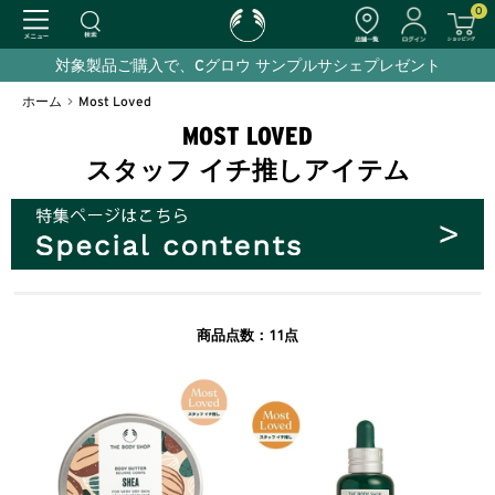
0
対象製品ご購入で、Cグロウ サンプルサシェプレゼント
ホーム
>
Most Loved
MOST LOVED
スタッフ イチ推しアイテム
11
商品点数：
点