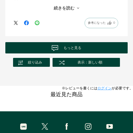
量もたっぷり入っていて娘と二人で使っていますが かなり持ちそ
続きを読む
う。
乳化しないように気をつければ(水を入れなければ)相当ご褒美味わ
参考になった
0
えそうです。
ボディショップさんの商品は少し高い？と感じますが 伸びもよく
て品質が良いので結局安く済んでると思います。
だから親子共々ずっとお世話になっております。
もっと見る
絞り込み
表示：新しい順
※レビューを書くには
ログイン
が必要です。
最近見た商品