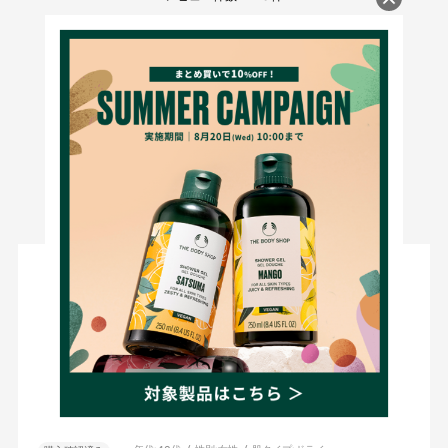
★
5
(36)
★
4
(11)
★
3
(1)
★
2
(0)
★
1
(0)
絞り込み
表示：新しい順
2026.7.25
最高
サイズ：275g
まりまり