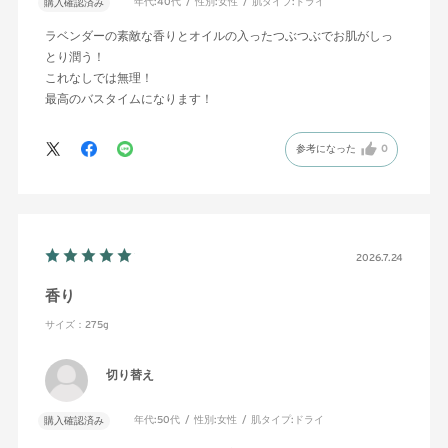
年代:
40代
性別:
女性
肌タイプ:
ドライ
購入確認済み
ラベンダーの素敵な香りとオイルの入ったつぶつぶでお肌がしっ
とり潤う！
これなしでは無理！
最高のバスタイムになります！
参考になった
0
2026.7.24
香り
サイズ：275g
切り替え
年代:
50代
性別:
女性
肌タイプ:
ドライ
購入確認済み