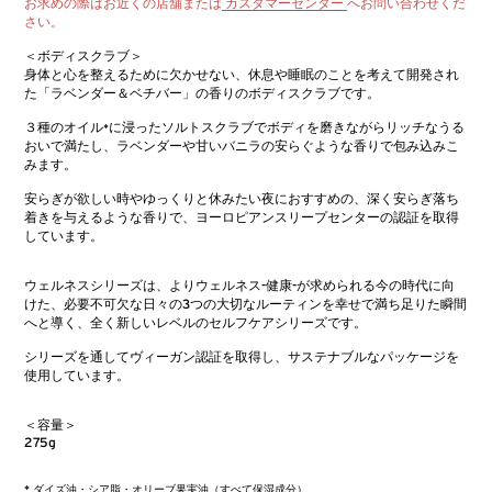
お求めの際はお近くの店舗または
カスタマーセンター
へお問い合わせくだ
さい。
＜ボディスクラブ＞
身体と心を整えるために欠かせない、休息や睡眠のことを考えて開発され
た「ラベンダー＆ベチバー」の香りのボディスクラブです。
３種のオイル
に浸ったソルトスクラブでボディを磨きながらリッチなうる
*
おいで満たし、ラベンダーや甘いバニラの安らぐような香りで包み込みこ
みます。
安らぎが欲しい時やゆっくりと休みたい夜におすすめの、深く安らぎ落ち
着きを与えるような香りで、ヨーロピアンスリープセンターの認証を取得
しています。
ウェルネスシリーズは、よりウェルネス-健康-が求められる今の時代に向
けた、必要不可欠な日々の3つの大切なルーティンを幸せで満ち足りた瞬間
へと導く、全く新しいレベルのセルフケアシリーズです。
シリーズを通してヴィーガン認証を取得し、サステナブルなパッケージを
使用しています。
＜容量＞
275g
* ダイズ油・シア脂・オリーブ果実油（すべて保湿成分）