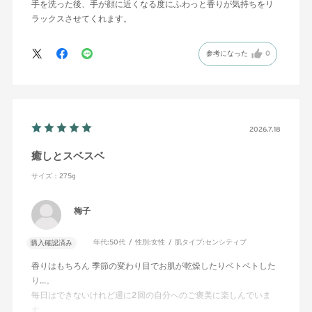
手を洗った後、手が顔に近くなる度にふわっと香りが気持ちをリ
ラックスさせてくれます。
参考になった
0
2026.7.18
癒しとスベスベ
サイズ：275g
梅子
年代:
50代
性別:
女性
肌タイプ:
センシティブ
購入確認済み
香りはもちろん 季節の変わり目でお肌が乾燥したりベトベトした
り…。
毎日はできないけれど週に2回の自分へのご褒美に楽しんでいま
す。