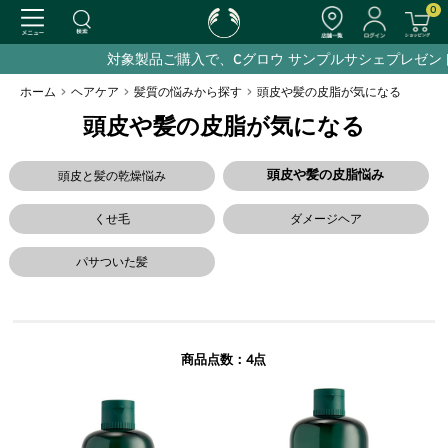
0
対象製品ご購入で、Cグロウ サンプルサシェプレゼント
ホーム
>
ヘアケア
>
髪質の悩みから探す
>
頭皮や髪の皮脂が気になる
頭皮や髪の皮脂が気になる
頭皮や髪の皮脂悩み
頭皮と髪の乾燥悩み
くせ毛
ダメージヘア
パサついた髪
4
商品点数：
点