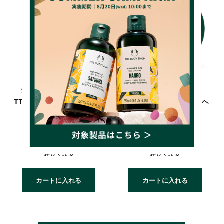
4.5
4.7
（52件）
（153件）
TT クリア＆バランシング コ
TT クリア&バランシング ヘ
ンディショナー
アスクラブ
2,310円(税込)
3,520円(税込)
詳しく見る
詳しく見る
カートに入れる
カートに入れる