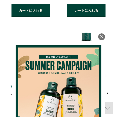
カートに入れる
カートに入れる
4.9
4.8
（177件）
（145件）
シャワージェル STM(香り：
グロッシング セラム GS
サツマ)
250ml 1,980円