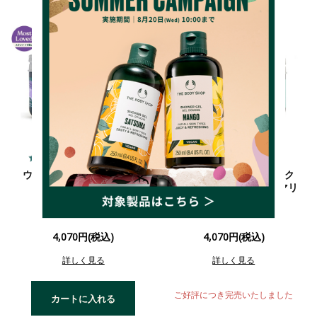
4.7
4.8
（198件）
（147件）
ウェルネス バーミィボディ
ウェルネス ボディジェルク
リーム ユーカリ&ローズマリ
クリーム LA&ベチバー
ー
4,070円(税込)
4,070円(税込)
詳しく見る
詳しく見る
ご好評につき完売いたしました
カートに入れる