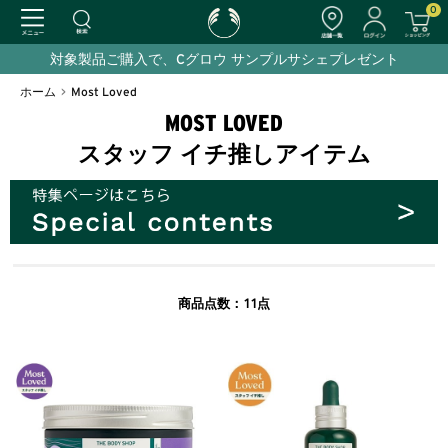
0
対象製品ご購入で、Cグロウ サンプルサシェプレゼント
ホーム
>
Most Loved
MOST LOVED
スタッフ イチ推しアイテム
11
商品点数：
点