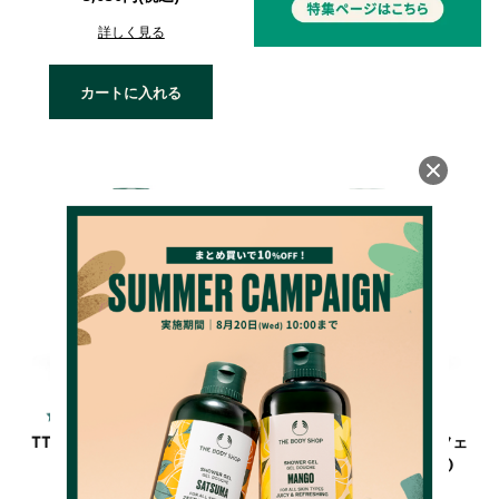
詳しく見る
カートに入れる
4.8
4.8
（38件）
（12件）
TT スキンクリアリング トナ
TT スキンクリアリング フェ
ー(化粧水)
イス ウォッシュ(洗顔料)