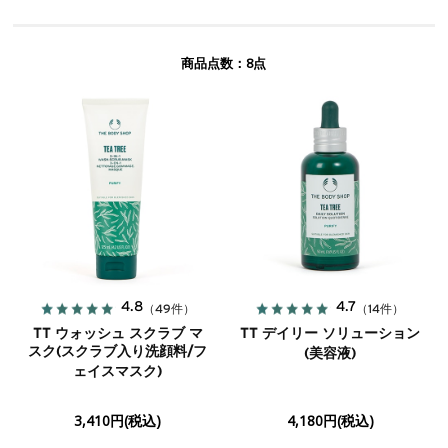
8
商品点数：
点
4.8
4.7
（49件）
（14件）
TT ウォッシュ スクラブ マ
TT デイリー ソリューション
スク(スクラブ入り洗顔料/フ
(美容液)
ェイスマスク)
3,410円(税込)
4,180円(税込)