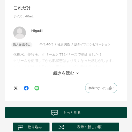
これだけ
サイズ：40mL
Higu41
年代:
40代
性別:
男性
肌タイプ:
コンビネーション
購入確認済み
化粧水、美容液、クリームとTTシリーズで揃えました！
クリームを使用してから肌状態はより良くなった感じがします。
クリームだけでも良いとの事なので、忙し時は楽ですね！
リピ確定です︎︎👍
続きを読む
参考になった
1
もっと見る
絞り込み
表示：新しい順