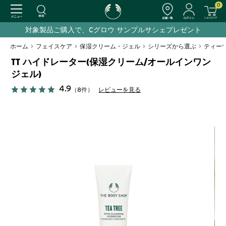
0
対象製品ご購入で、Cグロウ サンプルサシェプレゼント
ホーム
>
フェイスケア
>
保湿クリーム・ジェル
>
シリーズから選ぶ
>
ティー
TT ハイドレーター(保湿クリーム/オールインワン
ジェル)
4.9
（8件）
レビューを見る