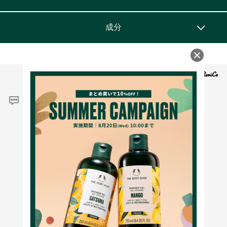
成分
レビュー
4.9
8
レビュー件数：
件
★
5
(7)
★
4
(1)
★
3
(0)
★
2
(0)
★
1
(0)