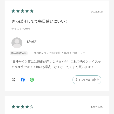
2026.6.21
さっぱりしてて毎日使いにいい！
サイズ：400ml
ぴっぴ
年代:
40代
性別:
女性
肌タイプ:
オイリー
購入確認済み
1日汗かくと夜には頭皮が痒くなりますが、これで洗うともうスッ
キリ爽快です！！匂いも最高、なくなったらまた買います！
参考になった
0
2026.6.19