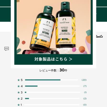
成分
レビュー
4.5
30
レビュー件数：
件
★
5
(20)
★
4
(7)
★
3
(1)
★
2
(2)
★
1
(0)