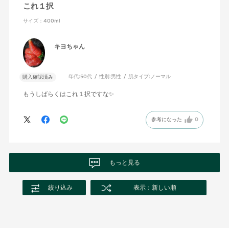
これ１択
サイズ：400ml
キヨちゃん
年代:
50代
性別:
男性
肌タイプ:
ノーマル
購入確認済み
もうしばらくはこれ１択ですな✨️
参考になった
0
もっと見る
絞り込み
表示：新しい順