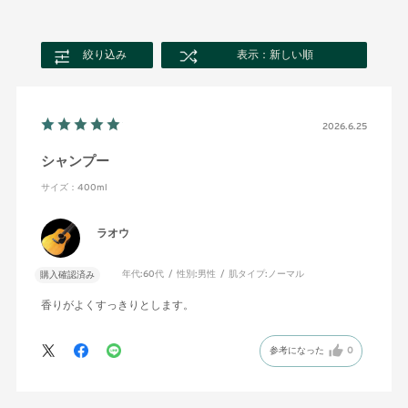
絞り込み
表示：新しい順
2026.6.25
シャンプー
サイズ：400ml
ラオウ
年代:
60代
性別:
男性
肌タイプ:
ノーマル
購入確認済み
香りがよくすっきりとします。
参考になった
0