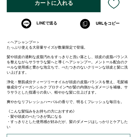
カートに入れる
LINEで送る
URLをコピー
＜ヘアシャンプー＞
たっぷり使える大容量サイズが数量限定で登場。
髪や頭皮の過剰な皮脂汚れをすっきりと洗い落とし、頭皮の皮脂バランス
を整えながらサラサラな髪へと導くヘアシャンプー。メントール配合のク
ールな使用感と豊かな泡立ちで、べたつきのないクリーンな頭皮と髪に洗
い上げます。
浄化・整肌成分ティーツリーオイルが頭皮の皮脂バランスを整え、毛髪補
修成分ヴィーガンシルク プロテイン*
が髪の内側からダメージを補修。サ
1
ラサラとした指通りの良い、軽やかな髪に仕上げます。
爽やかなリフレッシュハーバルの香りで、明るくフレッシュな毎日を。
《こんな髪悩みをお持ちの方におすすめ》
・髪や頭皮のべたつきが気になる
・すっきりとした使用感が好みだが、髪のダメージはしっかりとケアした
い