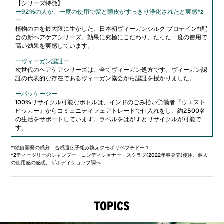
【シリーズ特徴】
ー92%の人が、一度の使用で髪と頭皮がすっきり浄化されたと実感*
2
ー
植物の力を最大限に生かした、日本初ヴィーガンシルク プロテイン*
配
1
合の新ヘアケアシリーズ。効果に究極にこだわり、たった一度の使用で
高い効果を実感しています。
ーヴィーガン認証
ー
次世代のヘアケアシリーズは、全てヴィーガン処方です。ヴィーガン認
証の代表的な存在であるヴィーガン協会から認証を授かりました。
ーパッケージ
ー
100%リサイクル可能なボトルは、インドのごみ拾い労働者『ウエスト
ピッカー』からコミュニティフェアトレードで仕入れをし、約2500名
の生活をサポートしています。ラベルをはがすとリサイクルが可能で
す。
*1
独自開発の成分、合成遺伝子組み換えクモポリペプチドー１
*
2
ティーツリーのシャンプー・コンディショナー・スクラブ(2022年春発売)使用、個人
の使用感の感想。ザボディショップ調べ
TOPICS