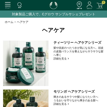
0
対象製品ご購入で、Cグロウ サンプルサシェプレゼント
ホーム
>
ヘアケア
ヘアケア
ティーツリー ヘアケアシリーズ
髪や頭皮のべたつきが気になる方へ、頭皮
の皮脂バランスを整えながらサラサラな髪
へ導く
詳細を見る
モリンガ ヘアケアシリーズ
輝きのあるサラつや髪になりたい方へ
うるおいを守りながら輝きのある髪へ
詳細を見る