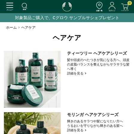
0
対象製品ご購入で、Cグロウ サンプルサシェプレゼント
ホーム
>
ヘアケア
ヘアケア
ティーツリー ヘアケアシリーズ
髪や頭皮のべたつきが気になる方へ、頭皮
の皮脂バランスを整えながらサラサラな髪
へ導く
詳細を見る
モリンガ ヘアケアシリーズ
輝きのあるサラつや髪になりたい方へ
うるおいを守りながら輝きのある髪へ
詳細を見る