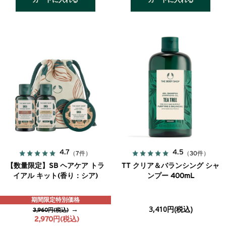
カートに入れる
カートに入れる
4.7
4.5
（7件）
（30件）
【数量限定】SB ヘアケア トラ
TT クリア＆バランシング シャ
イアル キット(香り：シア)
ンプー 400mL
期間限定特別価格
→
3,410円(税込)
3,960円(税込)
2,970円(税込)