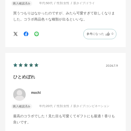
年代:
50代
性別:
女性
肌タイプ:
ドライ
購入確認済み
買うつもりはなかったのですが、みたら可愛すぎて欲しくなりま
した。コラボ商品色々な種類が出るといいな。
参考になった
0
2026.7.9
ひとめぼれ
mochi
年代:
20代
性別:
女性
肌タイプ:
コンビネーション
購入確認済み
最高のコラボでした！見た目も可愛くてギフトにも最適！香りも
良いです。