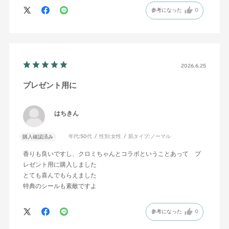
参考になった
0
2026.6.25
プレゼント用に
はちきん
年代:
50代
性別:
女性
肌タイプ:
ノーマル
購入確認済み
香りも良いですし、クロミちゃんとコラボということあって プ
レゼント用に購入しました
とても喜んでもらえました
特典のシールも素敵ですよ
参考になった
0