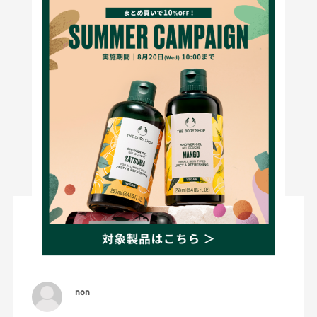
5
レビュー件数：
件
★
5
(4)
★
4
(1)
★
3
(0)
★
2
(0)
★
1
(0)
絞り込み
表示：新しい順
2026.7.16
可愛すぎた
non