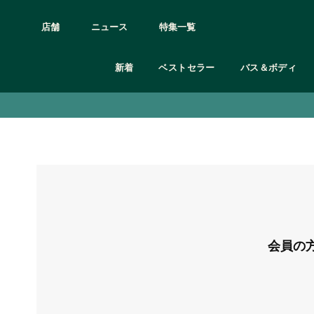
店舗
ニュース
特集一覧
新着
ベストセラー
バス＆ボディ
アイケア
カテゴリー
カテゴリー
カテゴリー
カテゴリー
カテゴリー
カテゴリー
カテゴリー
カテゴリー
髪質の悩み別
ボディシャンプー
クレンジング
オードトワレ/オードパルファム etc
シャンプー＆コンディショナー
フェイスケア
全て見る
ギフト 3,000円未満
オンライン限定製品
ボディクリーム
リップケア
頭皮と髪の乾燥
ボディミスト
トリートメント
頭皮や髪の皮脂
石鹸
スクラブ・洗顔
フレグランス
ボディケア用品・グッズ
ギフト 3,000円〜
オンライン限定ギフト・キット
ボディヨーグル
フェイスマスク
ルームフレグランス
グッズ
くせ毛
ボディスクラブ
化粧水
ヘアケア
フェイスケア用品
ギフト 5,000円〜
ボディミスト
フェイスケアキ
ダメージヘア
マッサージ用オイル・保湿オイル
美容液
バス＆ボディ
メイクアップ用品
ギフト 10,000円〜
ハンドクリーム
パサついた髪
ボディローション
保湿クリーム・ジェル
ヘア＆ボディウォッシュ
オンライン限定
お試しサイズ
シリーズ
日中用乳液・日焼け止め
オリジナルラッピング
シリーズ
フルフラワーズ
ブラッ
シリーズ
シリーズ
会員の
シリーズ
ウェルネス
ジンジャー
モリン
デューベリー
ティーツリー
ホワイトムスク
ラベンダー＆ベチパー
ワイルド ジャスミン
ヴァイ
C グロウ
エーデルワイス