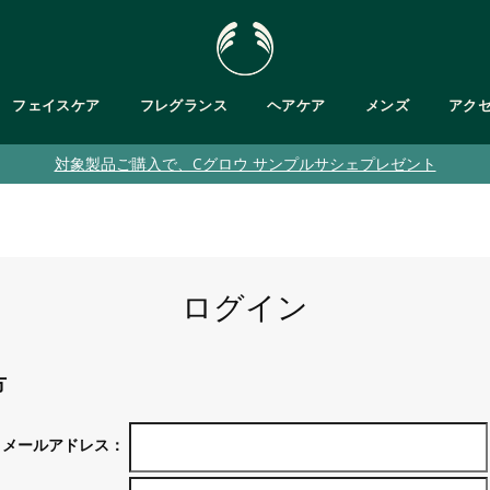
フェイスケア
フレグランス
ヘアケア
メンズ
アク
対象製品ご購入で、Cグロウ サンプルサシェプレゼント
肌タイプで探す
・ボディバター
が気になる
フットケア
乾燥肌
が気になる
ト
バス＆ボディキット
脂性肌
ット
敏感肌
・ジェル/ハンドソープ
乾燥くすみ肌
ログイン
普通肌
メンズ
クムスク
ブルームスク
方
ガ
ティーツリー
パッションフルーツ
ピンクグレープフルーツ
ヘンプ
テンダートンカ
メールアドレス：
ブラント ベルガモット
ヒマラヤン
ティーツリー