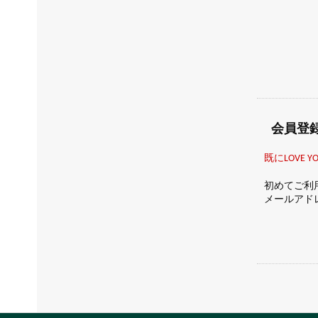
ストロベリー
サツマ
エキスパートフェイス
カモマイル
マスク
ブリティッシュローズ
スパオブザワールド
会員登
既にLOVE
初めてご利
メールアド