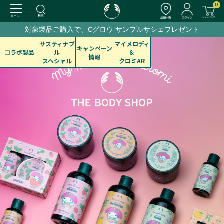
0
対象製品ご購入で、Cグロウ サンプルサシェプレゼント
サスティナブ
マイメロディ
キャンペーン
コラボ製品
ル
＆
情報
スペシャル
クロミAR