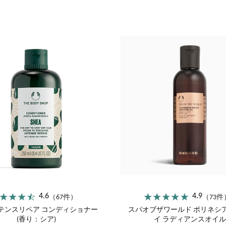
オリーブ
シア
ヘンプ
ペパーミント
4.6
4.9
（67件）
（73件
ンテンスリペア コンディショナー
スパオブザワールド ポリネシア
(香り：シア)
イ ラディアンスオイル