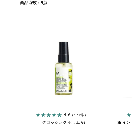
ストロベリー
サツマ
9
商品点数：
点
エキスパートフェイス
カモマイル
マスク
ブリティッシュローズ
スパオブザワールド
4.9
（177件）
グロッシング セラム GS
SB イ