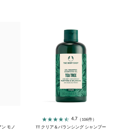
ココナッツ
アーモンドミルク
4.7
）
（106件）
ン モノ
TT クリア＆バランシング シャンプー