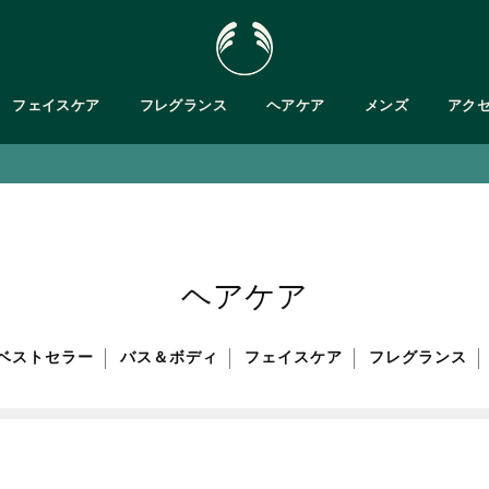
フェイスケア
フレグランス
ヘアケア
メンズ
アク
対象製品ご購入で、Cグロウ サンプルサシェプレゼント
肌タイプで探す
・ボディバター
が気になる
フットケア
乾燥肌
が気になる
ト
バス＆ボディキット
脂性肌
ット
敏感肌
・ジェル/ハンドソープ
乾燥くすみ肌
ヘアケア
普通肌
メンズ
ベストセラー
バス＆ボディ
フェイスケア
フレグランス
クムスク
ブルームスク
ガ
ティーツリー
パッションフルーツ
ピンクグレープフルーツ
ヘンプ
テンダートンカ
ブラント ベルガモット
ヒマラヤン
ティーツリー