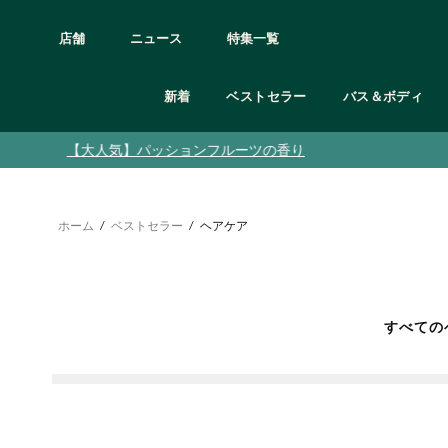
店舗
ニュース
特集一覧
新着
ベストセラー
バス＆ボディ
アイケア
カテゴリー
カテゴリー
カテゴリー
カテゴリー
カテゴリー
カテゴリー
カテゴリー
カテゴリー
髪質の悩み別
ボディシャンプー
クレンジング
オードトワレ/オードパルファム etc
シャンプー＆コンディショナー
フェイスケア
全て見る
ギフト 3,000円未満
オンライン限定製品
ボディクリーム
リップケア
頭皮と髪の乾燥
ボディミスト
トリートメント
頭皮や髪の皮脂
石鹸
スクラブ・洗顔
フレグランス
ボディケア用品・グッズ
ギフト 3,000円〜
オンライン限定ギフト・キット
ボディヨーグル
フェイスマスク
ルームフレグランス
グッズ
ホーム
/
ベストセラー
/
ヘアケア
くせ毛
ボディスクラブ
化粧水
ヘアケア
フェイスケア用品
ギフト 5,000円〜
ボディミスト
フェイスケアキ
ダメージヘア
マッサージ用オイル・保湿オイル
美容液
バス＆ボディ
メイクアップ用品
ギフト 10,000円〜
ハンドクリーム
パサついた髪
ボディローション
保湿クリーム・ジェル
ヘア＆ボディウォッシュ
オンライン限定
お試しサイズ
シリーズ
日中用乳液・日焼け止め
オリジナルラッピング
すべての
シリーズ
フルフラワーズ
ブラッ
シリーズ
シリーズ
シリーズ
ウェルネス
ジンジャー
モリン
デューベリー
ティーツリー
ホワイトムスク
ラベンダー＆ベチパー
ワイルド ジャスミン
ヴァイ
C グロウ
エーデルワイス