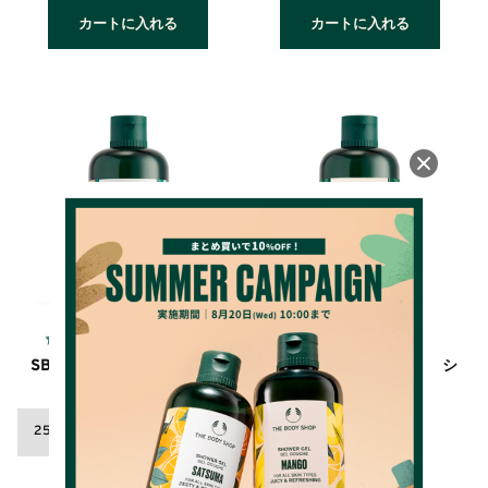
カートに入れる
カートに入れる
4.6
4.7
（48件）
（106件）
SB インテンスリペア シャン
TT クリア＆バランシング シ
プー(香り：シア)
ャンプー
250mL 2,310円
2,310円(税込)