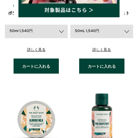
4.5
4.2
（117件）
（102件）
ボディバター MG(香り：マン
ボディバター ST(香り：スト
ゴー)
ロベリー)
50ml 1,540円
50mL 1,540円
詳しく見る
詳しく見る
カートに入れる
カートに入れる