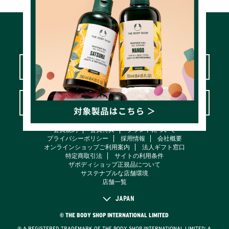
LOVE YOUR BODY™カスタマークラブ
よくあるご質問＆お問い合わせ
会員規約
会員特典
ブランドについて
プライバシーポリシー
採用情報
会社概要
オンラインショップご利用案内
法人ギフト窓口
特定商取引法
サイトの利用条件
ザボディショップ正規品について
サステナブルな店舗環境
店舗一覧
JAPAN
© THE BODY SHOP INTERNATIONAL LIMITED
® A REGISTERED TRADEMARK OF THE BODY SHOP INTERNATIONAL LIMITED; A