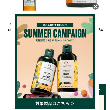
4.7
4.9
（189件）
（81件）
VC グロウ モイスチャージェ
C10 グロウ セラム (美容液)
ルクリーム
5,940円(税込)
5,390円(税込)
詳しく見る
詳しく見る
カートに入れる
カートに入れる