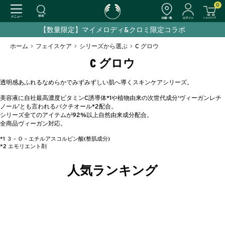
0
【数量限定】マイメロディ&クロミ限定コラボ
ホーム
>
フェイスケア
>
シリーズから選ぶ
>
C グロウ
C グロウ
透明感あふれるなめらかでみずみずしい肌へ導くスキンケアシリーズ。
美容液に自社最高濃度ビタミンC誘導体*1や植物由来の次世代成分‘ヴィーガンレチ
ノール’とも言われるバクチオール*2配合。
シリーズ全てのアイテムが92%以上自然由来成分配合。
全商品ヴィーガン対応。
*1 ３－Ｏ－エチルアスコルビン酸(整肌成分)
*2 エモリエント剤
人気ランキング