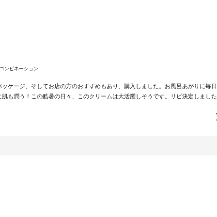
コンビネーション
パッケージ、そしてお店の方のおすすめもあり、購入しました。お風呂あがりに毎日
に肌も潤う！この酷暑の日々、このクリームは大活躍しそうです。リピ決定しました