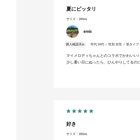
夏にピッタリ
サイズ：200mL
emis
購入確認済み
年代:
50代
性別:
女性
肌タイプ:
マイメロディちゃんとのコラボでかわいい
少し暑い日にぬったら、ひんやりしてるの
好き
サイズ：200mL