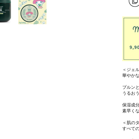
＜ジェ
華やか
プルン
うるお
保湿成
素早く
＜肌の
すべて