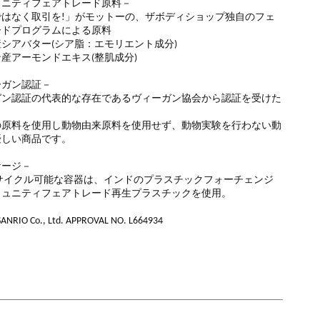
ュニティフェアトレード原料－
ではなく取引を!」がモットーの、ザボディショップ独自のフェ
ードプログラムによる原料
シアバター(シア脂：エモリエント成分)
産アーモンドエキス(整肌成分)
ーガン認証－
ガン認証の代表的な存在であるヴィーガン協会から認証を受けた
の原料を使用し動物由来原料を使用せず、動物実験を行わない動
優しい商品です。
ケージ－
リサイクル可能な容器は、インドのプラスチックフォーチェンジ
ミュニティフェアトレード再生プラスチックを使用。
 SANRIO Co., Ltd. APPROVAL NO. L664934