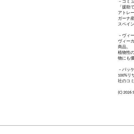
－コミ
「援助
アトレ
ガーナ産
スペイン
－ヴィ
ヴィー
商品。
植物性
物にも
－パッ
100%
社のコ
(C) 2026