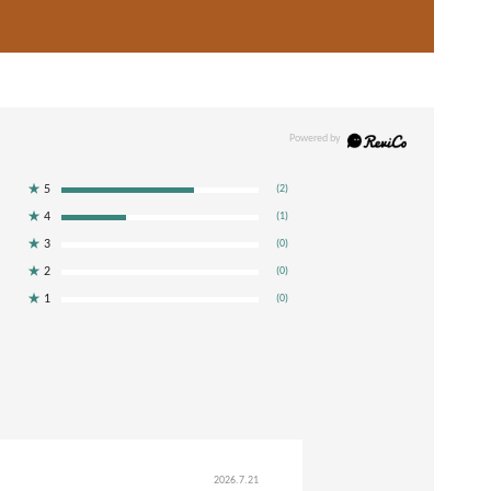
★
5
(2)
★
4
(1)
★
3
(0)
★
2
(0)
★
1
(0)
2026.7.21