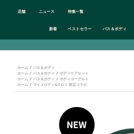
店舗
ニュース
特集一覧
新着
ベストセラー
バス＆ボディ
アイケア
カテゴリー
カテゴリー
カテゴリー
カテゴリー
カテゴリー
カテゴリー
カテゴリー
カテゴリー
髪質の悩み別
ボディシャンプー
クレンジング
オードトワレ/オードパルファム etc
シャンプー＆コンディショナー
フェイスケア
全て見る
ギフト 3,000円未満
オンライン限定製品
ボディクリーム
リップケア
頭皮と髪の乾燥
ボディミスト
トリートメント
頭皮や髪の皮脂
石鹸
スクラブ・洗顔
フレグランス
ボディケア用品・グッズ
ギフト 3,000円〜
オンライン限定ギフト・キット
ボディヨーグル
フェイスマスク
ルームフレグランス
グッズ
ホーム
/
バス＆ボディ
くせ毛
ボディスクラブ
化粧水
ヘアケア
フェイスケア用品
ギフト 5,000円〜
ボディミスト
フェイスケアキ
ホーム
/
バス＆ボディ
/
ボディケアセット
ダメージヘア
マッサージ用オイル・保湿オイル
美容液
バス＆ボディ
メイクアップ用品
ギフト 10,000円〜
ハンドクリーム
ホーム
/
バス＆ボディ
/
ボディヨーグルト
パサついた髪
ボディローション
保湿クリーム・ジェル
ヘア＆ボディウォッシュ
オンライン限定
お試しサイズ
ホーム
/
マイメロディ&クロミ 限定コラボ
シリーズ
日中用乳液・日焼け止め
オリジナルラッピング
シリーズ
フルフラワーズ
ブラッ
シリーズ
シリーズ
シリーズ
ウェルネス
ジンジャー
モリン
デューベリー
ティーツリー
ホワイトムスク
ラベンダー＆ベチパー
ワイルド ジャスミン
ヴァイ
C グロウ
エーデルワイス