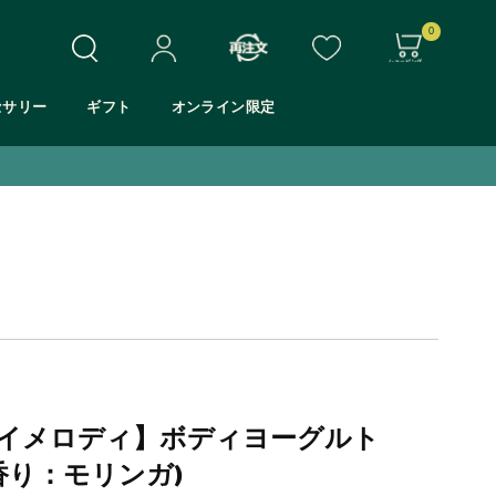
0
セサリー
ギフト
オンライン限定
ホワイトムスク
シア
モリンガ
マンゴー
イメロディ】ボディヨーグルト
アロエ
Eシリーズ
(香り：モリンガ)