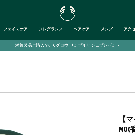
フェイスケア
フレグランス
ヘアケア
メンズ
アク
対象製品ご購入で、Cグロウ サンプルサシェプレゼント
肌タイプで探す
・ボディバター
が気になる
フットケア
乾燥肌
が気になる
ト
バス＆ボディキット
脂性肌
ット
敏感肌
・ジェル/ハンドソープ
乾燥くすみ肌
普通肌
メンズ
クムスク
ブルームスク
ガ
ティーツリー
パッションフルーツ
ピンクグレープフルーツ
【マ
ヘンプ
テンダートンカ
ブラント ベルガモット
ヒマラヤン
ティーツリー
MO