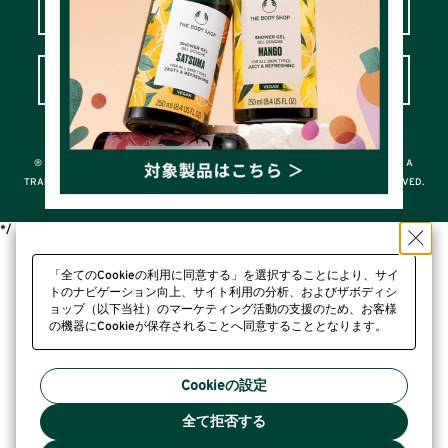
LOVE YOUR BODY™カスタマークラブ
よくあるご質問＆お問い合わせ
© THE BODY SHOP INTERNATIONAL LIMITED
® A REGISTERED TRADEMARK OF THE BODY SHOP INTERNATIONAL LIMITED; A
TRADEMARK OF THE BODY SHOP INTERNATIONAL LIMITED ALL RIGHTS RESERVED.
*/
「全てのCookieの利用に同意する」を選択することにより、サイ
トのナビゲーション向上、サイト利用の分析、およびザボディシ
ョップ（以下当社）のマーケティング活動の支援のため、お客様
の機器にCookieが保存されることへ同意することとなります。
プライバシーポリシー
Cookieの設定
全て拒否する