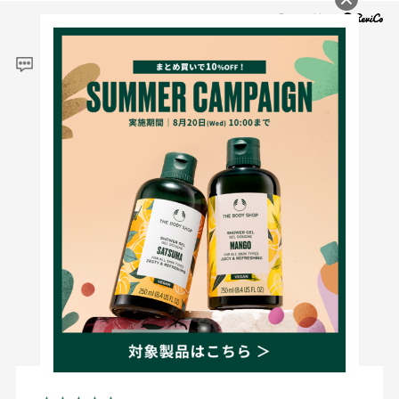
レビュー
4.9
138
レビュー件数：
件
★
5
(121)
★
4
(17)
★
3
(0)
★
2
(0)
★
1
(0)
絞り込み
表示：新しい順