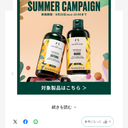
絞り込み
表示：新しい順
2026.7.3
めちゃめちゃドライ顔だけどしっとり
サイズ：50mL
るった
年代:
30代
性別:
女性
肌タイプ:
ドライ
購入確認済み
3回ほど使用しました。
めちゃめちゃドライ顔なのにうつ伏せでないと寝られない私です
が、枕に置いたタオルにも吸収されにくく良いです。
美顔器で水分入れてこのクリームを塗ると朝までかわきませんで
した。
続きを読む
参考になった
0