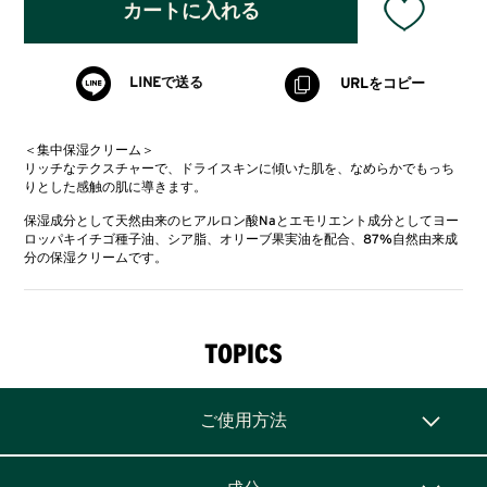
カートに入れる
LINEで送る
URLをコピー
＜集中保湿クリーム＞
リッチなテクスチャーで、ドライスキンに傾いた肌を、なめらかでもっち
りとした感触の肌に導きます。
保湿成分として天然由来のヒアルロン酸Naとエモリエント成分としてヨー
ロッパキイチゴ種子油、シア脂、オリーブ果実油を配合、87%自然由来成
分の保湿クリームです。
TOPICS
ご使用方法