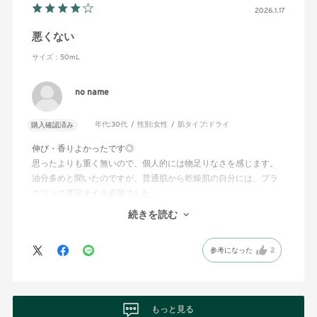
2026.1.17
悪くない
サイズ：50mL
no name
年代:
30代
性別:
女性
肌タイプ:
ドライ
購入確認済み
伸び・香りよかったです◎
思ったよりも重く無いので、個人的には物足りなさを感じます。
油分多めと聞いたのですが、普通肌から乾燥肌の自分には、プラ
スワンで美容オイル必要でした。
夏場使うには良なそうなので、とりあえず継続します。
続きを読む
香りは、本当に好き◎
参考になった
2
もっと見る