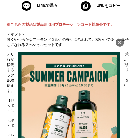
LINEで送る
URLをコピー
※こちらの製品は製品割引用プロモーションコード対象外です。
＜ギフト＞
甘くやわらかなアーモンドミルクの香りに包まれて、穏やかで優しい気持
ちになれるスぺシャルセットです。
デリケートで乾燥しやすい肌もやさしく洗い上げるボディシャンプー、荒
れがちな肌もうるおいで満たししっとりと穏やかに保つボディクリーム、
指先までシルクのように滑らかにし、べたつかず乾燥から肌を長時間保護
するハンドクリーム、なめらかなつけ心地でうるおいに満ちた唇へ導くリ
ップクリームがBOXにイン。
BOXを開けた瞬間心躍るギフトは、大切な方へ日ごろの「ありがとう」を
伝える贈り物としてはもちろん、ご自分へのご褒美としてもおすすめで
す。
【セット内容】​
＜ボディシャンプー＞​
・シャワークリーム AM(香り：アーモンドミルク) 250mL
＜ボディクリーム＞​
・ボディバター AM(香り：アーモンドミルク) 200mL
＜ハンドクリーム＞​