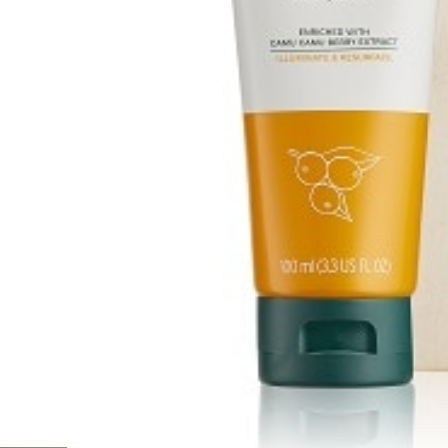
※こちらの商品は商品割引用プロモーションコード対象外です。
＜数量限定セット＞
微粒子スクラブのパーライト、ツヤを与えるホホバエステル配合の95
デイリーケアの洗顔で不要な角質をやさしく取り除き、輝くようなツ
【セット内容】
＜洗顔料＞
・Ｃ グロウ クレンジングポリッシュ 100mL
＜ジェルクリーム＞
・VC グロウ モイスチャージェルクリーム 20mL
＜ギフト巾着＞
・コットンギフト巾着SS
サイズ（約）：たて25xよこ20.5cm