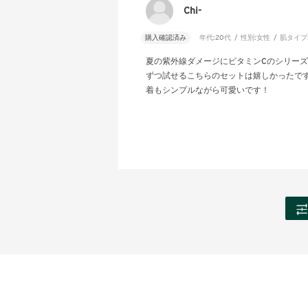
Chi-
購入確認済み
年代:
20代
性別:
女性
肌タイプ
夏の紫外線ダメージにビタミンCのシリー
ずつ試せるこちらのセットは嬉しかったで
着もシンプルながら可愛いです！