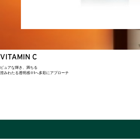
VITAMIN C
ピュアな輝き、満ちる
澄みわたる透明感※1へ多彩にアプローチ