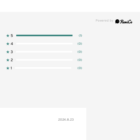
★
5
(1)
★
4
(0)
★
3
(0)
★
2
(0)
★
1
(0)
2024.8.23