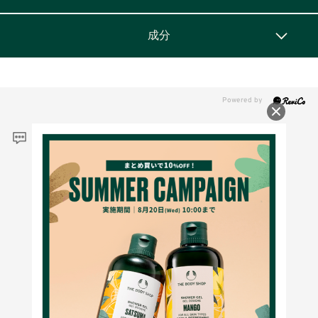
成分
レビュー
4.6
5
レビュー件数：
件
★
5
(3)
★
4
(2)
★
3
(0)
★
2
(0)
★
1
(0)