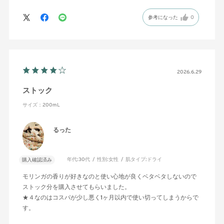
参考になった
0
2026.6.29
ストック
サイズ：200mL
るった
年代:
30代
性別:
女性
肌タイプ:
ドライ
購入確認済み
モリンガの香りが好きなのと使い心地が良くベタベタしないので
ストック分を購入させてもらいました。
★４なのはコスパが少し悪く1ヶ月以内で使い切ってしまうからで
す。