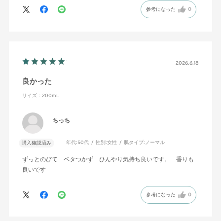
参考になった
0
2026.6.18
良かった
サイズ：200mL
ちっち
年代:
50代
性別:
女性
肌タイプ:
ノーマル
購入確認済み
ずっとのびて ベタつかず ひんやり気持ち良いです。 香りも
良いです
参考になった
0