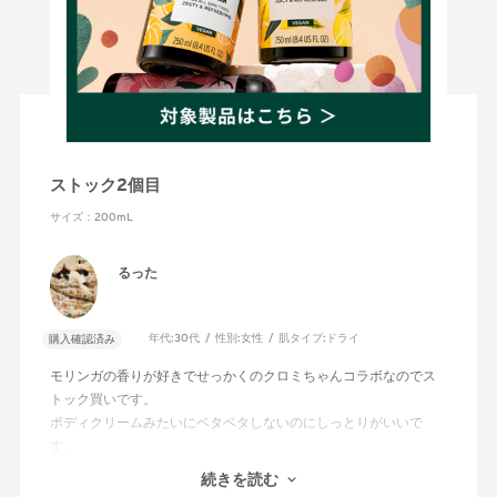
絞り込み
表示：新しい順
2026.7.7
ストック2個目
サイズ：200mL
るった
年代:
30代
性別:
女性
肌タイプ:
ドライ
購入確認済み
モリンガの香りが好きでせっかくのクロミちゃんコラボなのでス
トック買いです。
ボディクリームみたいにベタベタしないのにしっとりがいいで
す。
★4なのは1ヶ月以内で使いきってしまってコスパがあまりよくな
続きを読む
いからです。