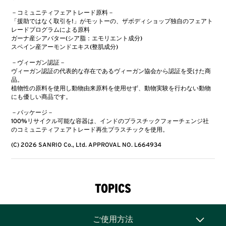
－コミュニティフェアトレード原料－
「援助ではなく取引を!」がモットーの、ザボディショップ独自のフェアト
レードプログラムによる原料
ガーナ産シアバター(シア脂：エモリエント成分)
スペイン産アーモンドエキス(整肌成分)
－ヴィーガン認証－
ヴィーガン認証の代表的な存在であるヴィーガン協会から認証を受けた商
品。
植物性の原料を使用し動物由来原料を使用せず、動物実験を行わない動物
にも優しい商品です。
－パッケージ－
100%リサイクル可能な容器は、インドのプラスチックフォーチェンジ社
のコミュニティフェアトレード再生プラスチックを使用。
(C) 2026 SANRIO Co., Ltd. APPROVAL NO. L664934
TOPICS
ご使用方法