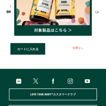
4.5
4.6
（86件）
（65件）
BR フレッシュ ファーミング
AM&OAT インスタント コン
マスク
フォーティング マスク
4,290円(税込)
4,290円(税込)
詳しく見る
詳しく見る
在庫なし
カートに入れる
LOVE YOUR BODY™カスタマークラブ