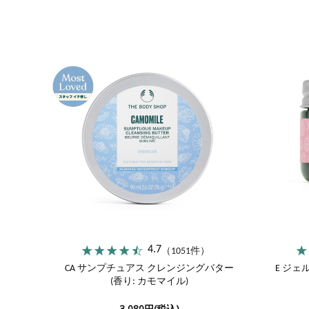
ストロベリー
サツマ
エキスパートフェイス
カモマイル
マスク
ブリティッシュローズ
スパオブザワールド
4.7
（1051件）
CA サンプチュアス クレンジングバター
E ジェ
(香り: カモマイル)
3,080円(税込)