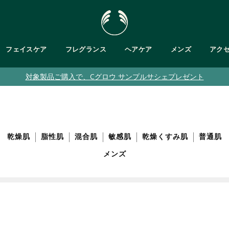
フェイスケア
フレグランス
ヘアケア
メンズ
アク
対象製品ご購入で、Cグロウ サンプルサシェプレゼント
肌タイプで探す
・ボディバター
が気になる
フットケア
乾燥肌
が気になる
ト
バス＆ボディキット
脂性肌
ット
敏感肌
・ジェル/ハンドソープ
乾燥くすみ肌
乾燥肌
脂性肌
混合肌
敏感肌
乾燥くすみ肌
普通肌
普通肌
メンズ
メンズ
クムスク
ブルームスク
ガ
ティーツリー
パッションフルーツ
ピンクグレープフルーツ
ヘンプ
テンダートンカ
ブラント ベルガモット
ヒマラヤン
ティーツリー