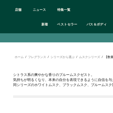
店舗
ニュース
特集一覧
新着
ベストセラー
バス＆ボディ
アイケア
カテゴリー
カテゴリー
カテゴリー
カテゴリー
カテゴリー
カテゴリー
カテゴリー
カテゴリー
髪質の悩み別
ボディシャンプー
クレンジング
オードトワレ/オードパルファム etc
シャンプー＆コンディショナー
フェイスケア
全て見る
ギフト 3,000円未満
オンライン限定製品
ボディクリーム
リップケア
頭皮と髪の乾燥
ボディミスト
トリートメント
頭皮や髪の皮脂
石鹸
スクラブ・洗顔
フレグランス
ボディケア用品・グッズ
ギフト 3,000円〜
オンライン限定ギフト・キット
ボディヨーグル
フェイスマスク
ルームフレグランス
グッズ
ホーム
/
フレグランス
/
シリーズから選ぶ
/
ムスクシリーズ
くせ毛
/
【数
ボディスクラブ
化粧水
ヘアケア
フェイスケア用品
ギフト 5,000円〜
ボディミスト
フェイスケアキ
ダメージヘア
マッサージ用オイル・保湿オイル
美容液
バス＆ボディ
メイクアップ用品
ギフト 10,000円〜
ハンドクリーム
パサついた髪
ボディローション
保湿クリーム・ジェル
ヘア＆ボディウォッシュ
オンライン限定
お試しサイズ
シリーズ
シトラス系の爽やかな香りのブルームスクゼスト。
日中用乳液・日焼け止め
オリジナルラッピング
気持ちが明るくなり、本来の自分を表現できるように自信を与
シリーズ
同シリーズのホワイトムスク、ブラックムスク、ブルームスク
フルフラワーズ
ブラッ
シリーズ
シリーズ
シリーズ
ウェルネス
ジンジャー
モリン
デューベリー
ティーツリー
ホワイトムスク
ラベンダー＆ベチパー
ワイルド ジャスミン
ヴァイ
C グロウ
エーデルワイス