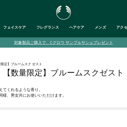
フェイスケア
フレグランス
ヘアケア
メンズ
アク
対象製品ご購入で、Cグロウ サンプルサシェプレゼント
肌タイプで探す
・ボディバター
が気になる
フットケア
乾燥肌
が気になる
ト
バス＆ボディキット
脂性肌
量限定】ブルームスク ゼスト
ット
敏感肌
【数量限定】ブルームスクゼスト
・ジェル/ハンドソープ
乾燥くすみ肌
普通肌
メンズ
えてくれるような香り。
同様、男女共にお使いいただけます。
クムスク
ブルームスク
ガ
ティーツリー
パッションフルーツ
ピンクグレープフルーツ
ヘンプ
テンダートンカ
ブラント ベルガモット
ヒマラヤン
ティーツリー