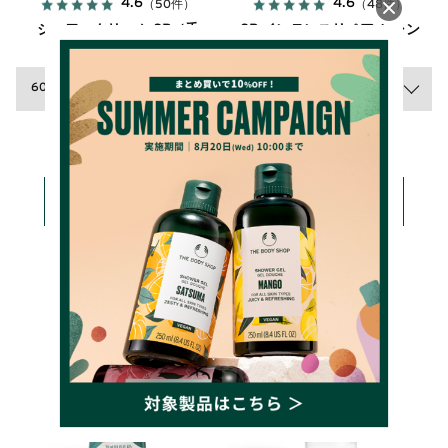
4.6
4.6
（50件）
（48件）
シャワークリーム SB（香
SB インテンスリペア シャン
り：シア）
プー(香り：シア)
60mL 715円
250mL 2,310円
詳しく見る
詳しく見る
カートに入れる
カートに入れる