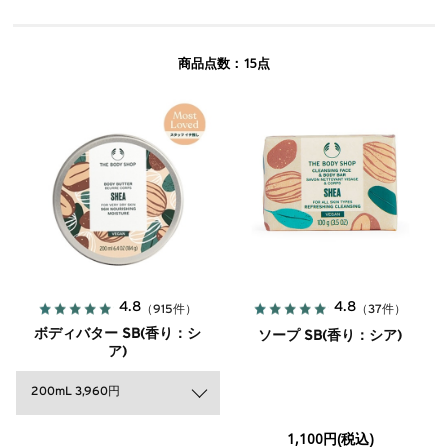
15
商品点数：
点
4.8
4.8
（915件）
（37件）
ボディバター SB(香り：シ
ソープ SB(香り：シア)
ア)
200mL 3,960円
1,100円(税込)