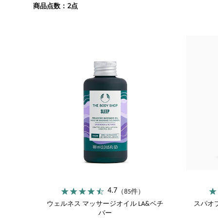
ストロベリー
サツマ
2
商品点数：
点
エキスパートフェイス
カモマイル
マスク
ブリティッシュローズ
スパオブザワールド
4.7
（85件）
ウェルネス マッサージオイル LA&ベチ
スパオ
バー