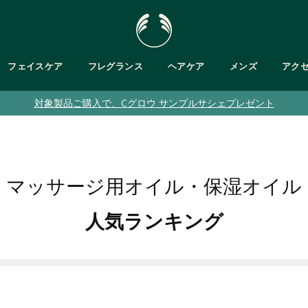
フェイスケア
フレグランス
ヘアケア
メンズ
アク
対象製品ご購入で、Cグロウ サンプルサシェプレゼント
肌タイプで探す
・ボディバター
が気になる
フットケア
乾燥肌
が気になる
ト
バス＆ボディキット
脂性肌
ット
敏感肌
・ジェル/ハンドソープ
乾燥くすみ肌
マッサージ用オイル・保湿オイル
普通肌
メンズ
人気ランキング
クムスク
ブルームスク
ガ
ティーツリー
パッションフルーツ
ピンクグレープフルーツ
ヘンプ
テンダートンカ
ブラント ベルガモット
ヒマラヤン
ティーツリー