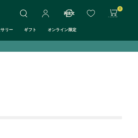
0
セサリー
ギフト
オンライン限定
ホワイトムスク
シア
モリンガ
マンゴー
アロエ
Eシリーズ