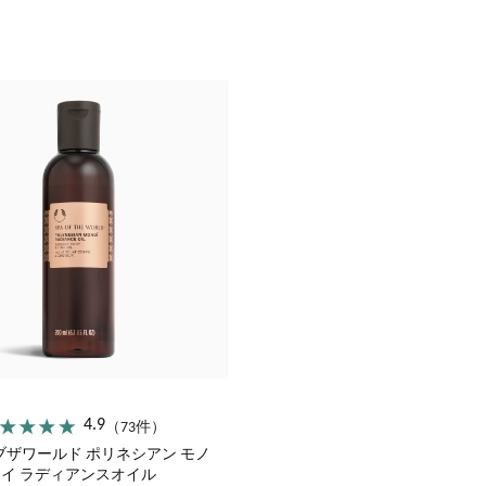
オリーブ
シア
ヘンプ
ペパーミント
4.9
（73件）
ブザワールド ポリネシアン モノ
イ ラディアンスオイル