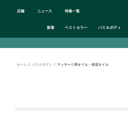
店舗
ニュース
特集一覧
新着
ベストセラー
バス＆ボディ
アイケア
カテゴリー
カテゴリー
カテゴリー
カテゴリー
カテゴリー
カテゴリー
カテゴリー
カテゴリー
髪質の悩み別
ボディシャンプー
クレンジング
オードトワレ/オードパルファム etc
シャンプー＆コンディショナー
フェイスケア
全て見る
ギフト 3,000円未満
オンライン限定製品
ボディクリーム
リップケア
頭皮と髪の乾燥
ボディミスト
トリートメント
頭皮や髪の皮脂
石鹸
スクラブ・洗顔
フレグランス
ボディケア用品・グッズ
ギフト 3,000円〜
オンライン限定ギフト・キット
ボディヨーグル
フェイスマスク
ルームフレグランス
グッズ
ホーム
/
バス＆ボディ
/
マッサージ用オイル・保湿オイル
くせ毛
ボディスクラブ
化粧水
ヘアケア
フェイスケア用品
ギフト 5,000円〜
ボディミスト
フェイスケアキ
ダメージヘア
マッサージ用オイル・保湿オイル
美容液
バス＆ボディ
メイクアップ用品
ギフト 10,000円〜
ハンドクリーム
パサついた髪
ボディローション
保湿クリーム・ジェル
ヘア＆ボディウォッシュ
オンライン限定
お試しサイズ
シリーズ
日中用乳液・日焼け止め
オリジナルラッピング
シリーズ
フルフラワーズ
ブラッ
シリーズ
シリーズ
シリーズ
ウェルネス
ジンジャー
モリン
デューベリー
ティーツリー
ホワイトムスク
ラベンダー＆ベチパー
ワイルド ジャスミン
ヴァイ
C グロウ
エーデルワイス