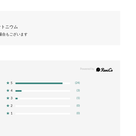
ナトニウム
場合もございます
★
5
(24)
★
4
(3)
★
3
(1)
★
2
(0)
★
1
(0)