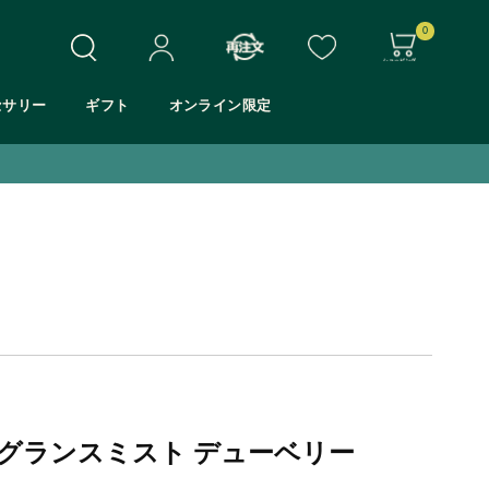
0
セサリー
ギフト
オンライン限定
ホワイトムスク
シア
モリンガ
マンゴー
グランスミスト デューベリー
アロエ
Eシリーズ