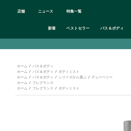
店舗
ニュース
特集一覧
新着
ベストセラー
バス＆ボディ
アイケア
カテゴリー
カテゴリー
カテゴリー
カテゴリー
カテゴリー
カテゴリー
カテゴリー
カテゴリー
髪質の悩み別
ボディシャンプー
クレンジング
オードトワレ/オードパルファム etc
シャンプー＆コンディショナー
フェイスケア
全て見る
ギフト 3,000円未満
オンライン限定製品
ボディクリーム
リップケア
頭皮と髪の乾燥
ボディミスト
トリートメント
頭皮や髪の皮脂
石鹸
スクラブ・洗顔
フレグランス
ボディケア用品・グッズ
ギフト 3,000円〜
オンライン限定ギフト・キット
ボディヨーグル
フェイスマスク
ルームフレグランス
グッズ
ホーム
/
バス＆ボディ
くせ毛
ボディスクラブ
化粧水
ヘアケア
フェイスケア用品
ギフト 5,000円〜
ボディミスト
フェイスケアキ
ホーム
/
バス＆ボディ
/
ボディミスト
ダメージヘア
マッサージ用オイル・保湿オイル
美容液
バス＆ボディ
メイクアップ用品
ギフト 10,000円〜
ハンドクリーム
ホーム
/
バス＆ボディ
/
シリーズから選ぶ
/
デューベリー
パサついた髪
ボディローション
保湿クリーム・ジェル
ヘア＆ボディウォッシュ
オンライン限定
お試しサイズ
ホーム
/
フレグランス
シリーズ
日中用乳液・日焼け止め
オリジナルラッピング
ホーム
/
フレグランス
/
ボディミスト
シリーズ
フルフラワーズ
ブラッ
シリーズ
シリーズ
シリーズ
ウェルネス
ジンジャー
モリン
デューベリー
ティーツリー
ホワイトムスク
ラベンダー＆ベチパー
ワイルド ジャスミン
ヴァイ
C グロウ
エーデルワイス