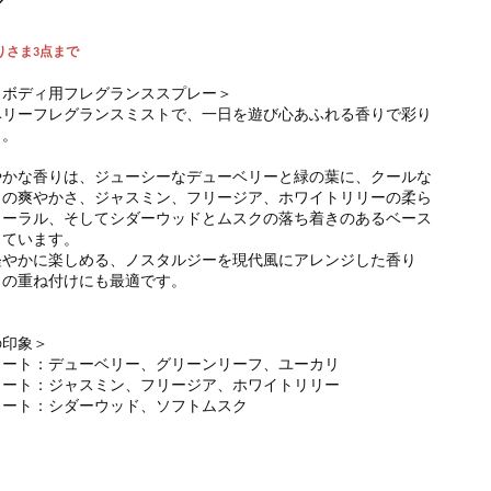
りさま3点まで
＆ボディ用フレグランススプレー＞
ベリーフレグランスミストで、一日を遊び心あふれる香りで彩り
う。
やかな香りは、ジューシーなデューベリーと緑の葉に、クールな
リの爽やかさ、ジャスミン、フリージア、ホワイトリリーの柔ら
ローラル、そしてシダーウッドとムスクの落ち着きのあるベース
しています。
軽やかに楽しめる、ノスタルジーを現代風にアレンジした香り
りの重ね付けにも最適です。
の印象＞
ノート：デューベリー、グリーンリーフ、ユーカリ
ノート：ジャスミン、フリージア、ホワイトリリー
ノート：シダーウッド、ソフトムスク