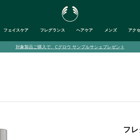
フェイスケア
フレグランス
ヘアケア
メンズ
アク
対象製品ご購入で、Cグロウ サンプルサシェプレゼント
肌タイプで探す
・ボディバター
が気になる
フットケア
乾燥肌
が気になる
ト
バス＆ボディキット
脂性肌
ット
敏感肌
・ジェル/ハンドソープ
乾燥くすみ肌
普通肌
メンズ
クムスク
ブルームスク
ガ
ティーツリー
パッションフルーツ
ピンクグレープフルーツ
ヘンプ
テンダートンカ
フレ
ブラント ベルガモット
ヒマラヤン
ティーツリー