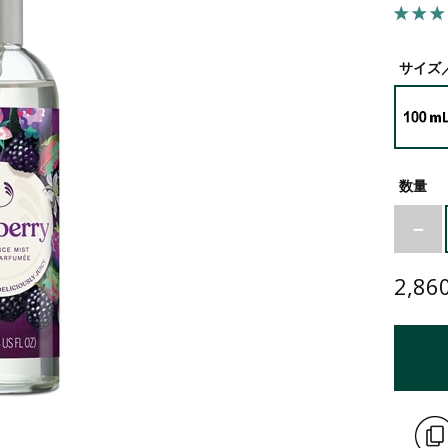
オリーブ
シア
サイズ
ヘンプ
ペパーミント
数量
2,86