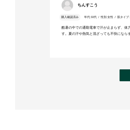
ちんすこう
購入確認済み
年代:
50代
性別:
女性
肌タイプ:
酷暑の中での通勤電車で汗が止まらず、体
す。夏の汗や熱気と混ざっても不快になら