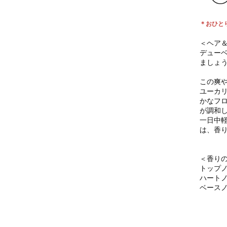
＊おひと
＜ヘア
デュー
ましょ
この爽
ユーカ
かなフ
が調和
一日中
は、香
＜香り
トップ
ハート
ベース