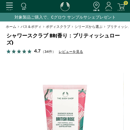
0
対象製品ご購入で、Cグロウ サンプルサシェプレゼント
ホーム
>
バス＆ボディ
>
ボディスクラブ
>
シリーズから選ぶ
>
ブリティッシ
シャワースクラブ BR(香り：ブリティッシュロー
ズ)
4.7
（34件）
レビューを見る