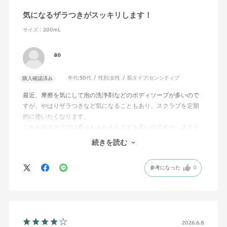
気になるザラつきがスッキリします！
サイズ：200mL
ao
年代:
50代
性別:
女性
肌タイプ:
センシティブ
購入確認済み
最近、摩擦を気にして泡の洗浄剤などのボディソープが多いので
すが、やはりザラつきなど気になることもあり、スクラブを定期
的に使いたくなります。
こちらのスクラブは香りももちろんとても良いのですが、スクラ
ブも弾力が感じられ、優しくザラつきを取ってくれるので、肌が
続きを読む
ツルッとなるのでとても嬉しいです✨️
チューブというのも、手が濡れてても気にせず使えるので、その
参考になった
0
点も気に入っています！
2026.6.8