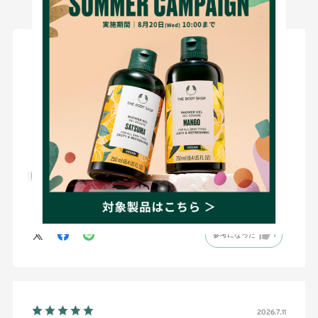
絞り込み
表示：新しい順
2026.7.25
香りの至福
サイズ：200mL
愛とレオママ
年代:
60代
性別:
女性
肌タイプ:
ノーマル
購入確認済み
香りが最高です。使った後がしっとりサッパリです
参考になった
1
2026.7.11