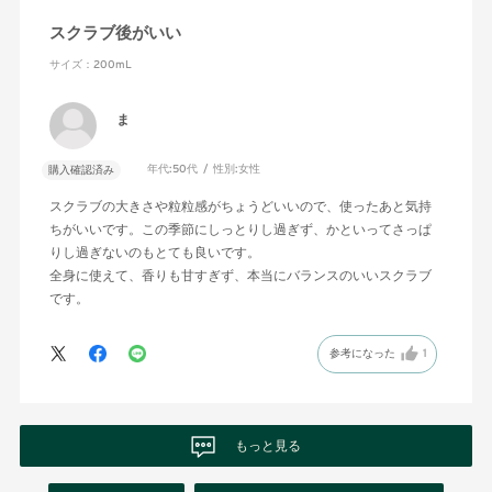
スクラブ後がいい
サイズ：200mL
ま
年代:
50代
性別:
女性
購入確認済み
スクラブの大きさや粒粒感がちょうどいいので、使ったあと気持
ちがいいです。この季節にしっとりし過ぎず、かといってさっぱ
りし過ぎないのもとても良いです。
全身に使えて、香りも甘すぎず、本当にバランスのいいスクラブ
です。
参考になった
1
もっと見る