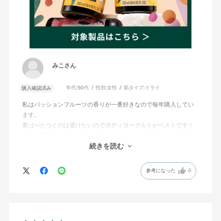
2026.8.3
スッと肌に馴染んで使いやすい
サイズ：200mL
みこさん
年代:
50代
性別:
女性
肌タイプ:
ドライ
購入確認済み
私はパッションフルーツの香りが一番好きなので毎年購入してい
ます。
夏はべたつくのは避けたいのでボディヨーグルトがベストです！
スッと肌に入っていってその後はべたつかないのにしっとり肌に
してくれます。
続きを読む
参考になった
0