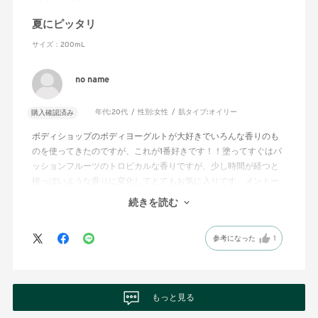
夏にピッタリ
サイズ：200mL
no name
年代:
20代
性別:
女性
肌タイプ:
オイリー
購入確認済み
ボディショップのボディヨーグルトが大好きでいろんな香りのも
のを使ってきたのですが、これが1番好きです！！塗ってすぐはパ
ッションフルーツのトロピカルな香りですが、少し時間が経つと
桃っぽいような香りに変化してとてもお気に入りです。メントー
ル配合でひんやりするし、冷蔵庫で冷やして使うと夏のお風呂上
続きを読む
がりの保湿にも最適でおすすめです！
参考になった
1
もっと見る