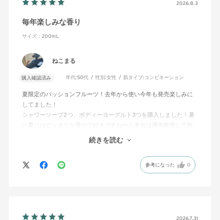
2026.8.3
毎年楽しみな香り
サイズ：200mL
ねこまる
年代:
50代
性別:
女性
肌タイプ:
コンビネーション
購入確認済み
夏限定のパッションフルーツ！去年から使い今年も発売楽しみに
してました！
シャワーソープ2つ、ボディーヨーグルト3つを購入しました！暑
い夏にはピッタリな香りで好きですね〜！本当は通年販売して欲
しいです。
続きを読む
ボディーヨーグルトはベタベタせず、サラッとした使い心地と夏
らしいパッションの南国の香りが
参考になった
0
一気に海辺に来たような気分になれました！
2026.7.31