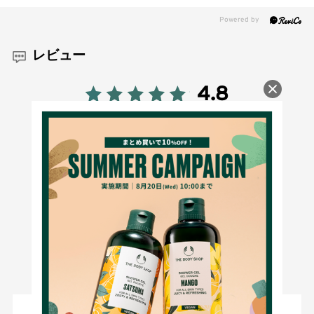
レビュー
4.8
123
レビュー件数：
件
★
5
(103)
★
4
(12)
★
3
(8)
★
2
(0)
★
1
(0)
絞り込み
表示：新しい順