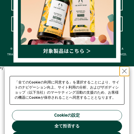
LOVE YOUR BODY™カスタマークラブ
よくあるご質問＆お問い合わせ
© THE BODY SHOP INTERNATIONAL LIMITED
® A REGISTERED TRADEMARK OF THE BODY SHOP INTERNATIONAL LIMITED; A
TRADEMARK OF THE BODY SHOP INTERNATIONAL LIMITED ALL RIGHTS RESERVED.
*/
「全てのCookieの利用に同意する」を選択することにより、サイ
トのナビゲーション向上、サイト利用の分析、およびザボディシ
ョップ（以下当社）のマーケティング活動の支援のため、お客様
の機器にCookieが保存されることへ同意することとなります。
プライバシーポリシー
Cookieの設定
全て拒否する