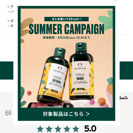
＜グッズ＞​
・バスリリー ミニ
＜ボックス＞​
・ギフトボックス サイズ（約）：たて14.5xよこ21.3x幅7.4cm
TOPICS
成分
レビュー
5.0