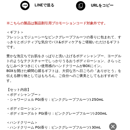
LINEで送る
URLをコピー
※こちらの製品は製品割引用プロモーションコード対象外です。
＜ギフト＞
フレッシュでジューシーなピンクグレープフルーツの香りに包まれて、す
っきりとポジティブな気分でバス&ボディケアをご堪能いただけるギフト
です。
豊かな泡立ちでお肌をさっぱりと洗い上げるボディシャンプー、ヨーグル
トのようなテクスチャーでしっかりうるおうボディローション、さらっと
なじみベタつきにくい使用感のハンドクリームがBOXにイン。
BOXを開けた瞬間心躍るギフトは、大切な方へ日ごろの「ありがとう」を
伝える贈り物としてはもちろん、ご自分へのご褒美としてもおすすめで
す。
【セット内容】​
＜ボディシャンプー＞​
・シャワージェル PG(香り：ピンクグレープフルーツ) 250mL
＜ボディローション＞​
・ボディヨーグルト PG(香り：ピンクグレープフルーツ) 200mL
＜ハンドクリーム＞​
・ハンドクリーム PG(香り：ピンクグレープフルーツ) 30mL