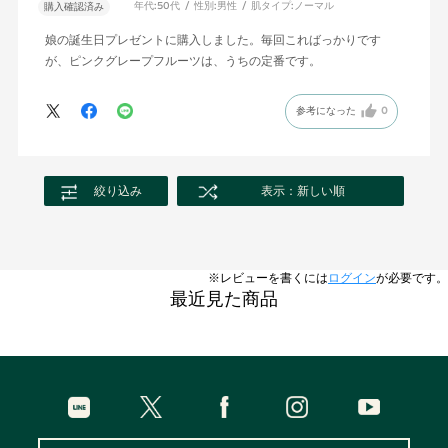
年代:
50代
性別:
男性
肌タイプ:
ノーマル
購入確認済み
娘の誕生日プレゼントに購入しました。毎回こればっかりです
が、ピンクグレープフルーツは、うちの定番です。
参考になった
0
絞り込み
表示：新しい順
※レビューを書くには
ログイン
が必要です。
最近見た商品