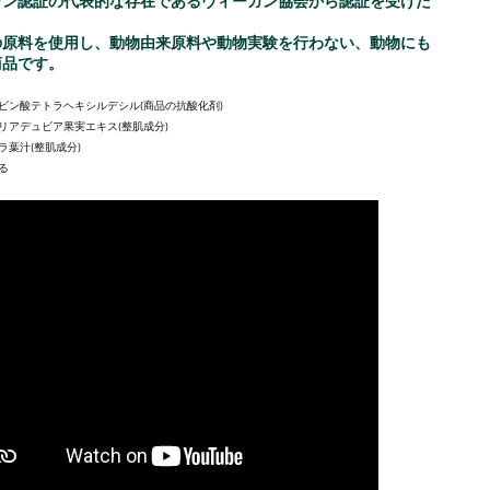
ガン認証の代表的な存在であるヴィーガン協会から認証を受けた
の原料を使用し、動物由来原料や動物実験を行わない、動物にも
商品です。
ルビン酸テトラヘキシルデシル(商品の抗酸化剤)
アリアデュビア果実エキス(整肌成分)
ベラ葉汁(整肌成分)
よる