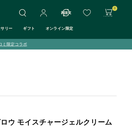
0
セサリー
ギフト
オンライン限定
ホワイトムスク
シア
モリンガ
マンゴー
 グロウ モイスチャージェルクリーム
アロエ
Eシリーズ