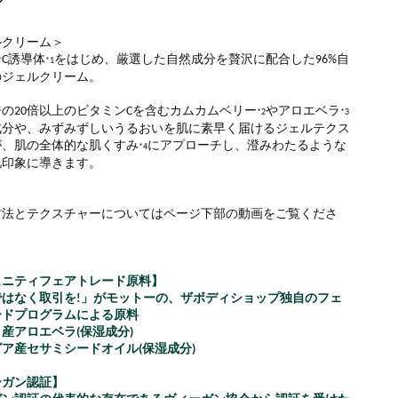
ルクリーム＞
C誘導体
をはじめ、厳選した自然成分を贅沢に配合した96%自
*1
のジェルクリーム。
の20倍以上のビタミンCを含むカムカムベリー
やアロエベラ
*2
*3
成分や、みずみずしいうるおいを肌に素早く届けるジェルテクス
が、肌の全体的な肌くすみ
にアプローチし、澄みわたるような
*4
肌印象に導きます。
方法とテクスチャーについては​ページ下部の動画をご覧くださ
ュニティフェアトレード原料】
ではなく取引を!」がモットーの、ザボディショップ独自のフェ
ードプログラムによる原料
産アロエベラ(保湿成分)
ア産セサミシードオイル(保湿成分)
ーガン認証】