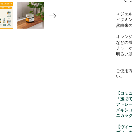
＜ジェ
ビタミン
然由来
オレンジ
などの
チャー
明るい
ご使用
い。
【コミ
「援助
アトレ
メキシコ
ニカラグ
【ヴィ