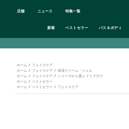
店舗
ニュース
特集一覧
新着
ベストセラー
バス＆ボディ
アイケア
カテゴリー
カテゴリー
カテゴリー
カテゴリー
カテゴリー
カテゴリー
カテゴリー
カテゴリー
髪質の悩み別
ボディシャンプー
クレンジング
オードトワレ/オードパルファム etc
シャンプー＆コンディショナー
フェイスケア
全て見る
ギフト 3,000円未満
オンライン限定製品
ボディクリーム
リップケア
頭皮と髪の乾燥
ボディミスト
トリートメント
頭皮や髪の皮脂
石鹸
スクラブ・洗顔
フレグランス
ボディケア用品・グッズ
ギフト 3,000円〜
オンライン限定ギフト・キット
ボディヨーグル
フェイスマスク
ルームフレグランス
グッズ
ホーム
/
フェイスケア
くせ毛
ボディスクラブ
化粧水
ヘアケア
フェイスケア用品
ギフト 5,000円〜
ボディミスト
フェイスケアキ
ホーム
/
フェイスケア
/
保湿クリーム・ジェル
ダメージヘア
マッサージ用オイル・保湿オイル
美容液
バス＆ボディ
メイクアップ用品
ギフト 10,000円〜
ハンドクリーム
ホーム
/
フェイスケア
/
シリーズから選ぶ
/
C グロウ
パサついた髪
ボディローション
保湿クリーム・ジェル
ヘア＆ボディウォッシュ
オンライン限定
お試しサイズ
ホーム
/
ベストセラー
シリーズ
日中用乳液・日焼け止め
オリジナルラッピング
ホーム
/
ベストセラー
/
フェイスケア
シリーズ
フルフラワーズ
ブラッ
シリーズ
シリーズ
シリーズ
ウェルネス
ジンジャー
モリン
デューベリー
ティーツリー
ホワイトムスク
ラベンダー＆ベチパー
ワイルド ジャスミン
ヴァイ
C グロウ
エーデルワイス