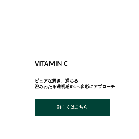
VITAMIN C
ピュアな輝き、満ちる
澄みわたる透明感※1へ多彩にアプローチ
詳しくはこちら