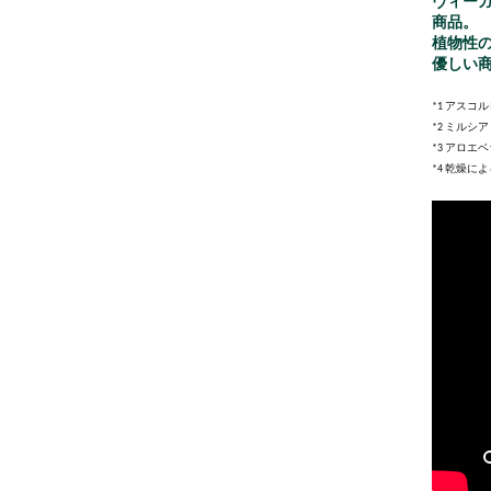
ヴィー
商品。
植物性
優しい
*1 アスコ
*2 ミルシ
*3 アロエ
*4 乾燥に