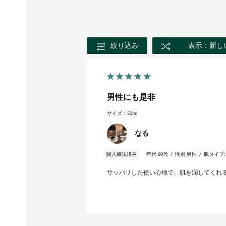
絞り込み
表示：新し
男性にも是非
サイズ：50ml
なる
購入確認済み
年代:
60代
性別:
男性
肌タイプ:
サッパリした使い心地で、肌を潤してくれ