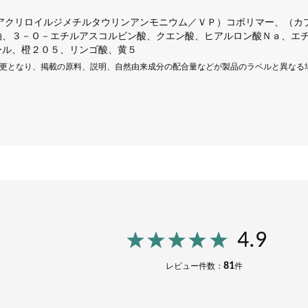
アクリロイルジメチルタウリンアンモニウム／ＶＰ）コポリマー、（カ
油、３－Ｏ－エチルアスコルビン酸、クエン酸、ヒアルロン酸Ｎａ、エ
ール、橙２０５、リンゴ酸、黄５
更となり、掲載の原料、説明、自然由来成分の配合量などが製品のラベルと異なる
4.9
81
レビュー件数：
件