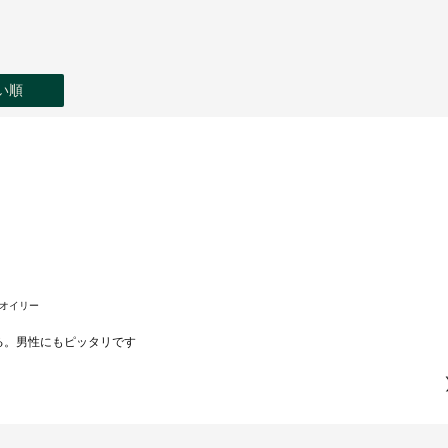
い順
オイリー
る。男性にもピッタリです