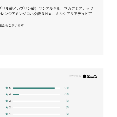
プリル酸／カプリン酸）ヤシアルキル、マカデミアナッツ
チレンジアミンジコハク酸３Ｎａ、ミルシアリアデュビア
場合もございます
★
5
(71)
★
4
(10)
★
3
(0)
★
2
(0)
★
1
(0)