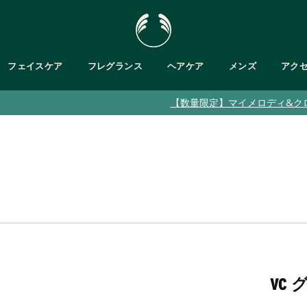
フェイスケア
フレグランス
ヘアケア
メンズ
アク
【数量限定】マイメロディ&クロミ限定コラボ
肌タイプで探す
・ボディバター
が気になる
フットケア
乾燥肌
が気になる
ト
バス＆ボディキット
脂性肌
ット
敏感肌
・ジェル/ハンドソープ
乾燥くすみ肌
普通肌
メンズ
クムスク
ブルームスク
ガ
ティーツリー
パッションフルーツ
ピンクグレープフルーツ
ヘンプ
テンダートンカ
VC
ブラント ベルガモット
ヒマラヤン
ティーツリー