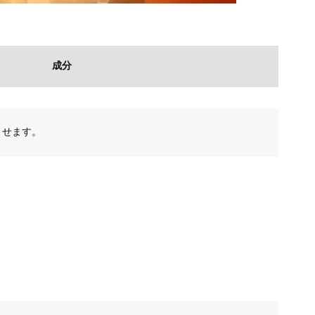
成分
ませます。