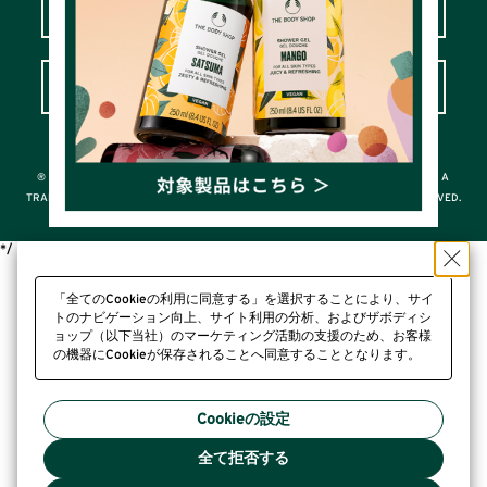
LOVE YOUR BODY™カスタマークラブ
よくあるご質問＆お問い合わせ
© THE BODY SHOP INTERNATIONAL LIMITED
® A REGISTERED TRADEMARK OF THE BODY SHOP INTERNATIONAL LIMITED; A
TRADEMARK OF THE BODY SHOP INTERNATIONAL LIMITED ALL RIGHTS RESERVED.
*/
「全てのCookieの利用に同意する」を選択することにより、サイ
トのナビゲーション向上、サイト利用の分析、およびザボディシ
ョップ（以下当社）のマーケティング活動の支援のため、お客様
の機器にCookieが保存されることへ同意することとなります。
プライバシーポリシー
Cookieの設定
全て拒否する