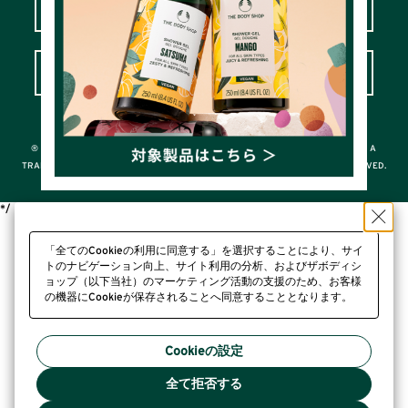
LOVE YOUR BODY™カスタマークラブ
よくあるご質問＆お問い合わせ
© THE BODY SHOP INTERNATIONAL LIMITED
® A REGISTERED TRADEMARK OF THE BODY SHOP INTERNATIONAL LIMITED; A
TRADEMARK OF THE BODY SHOP INTERNATIONAL LIMITED ALL RIGHTS RESERVED.
*/
「全てのCookieの利用に同意する」を選択することにより、サイ
トのナビゲーション向上、サイト利用の分析、およびザボディシ
ョップ（以下当社）のマーケティング活動の支援のため、お客様
の機器にCookieが保存されることへ同意することとなります。
プライバシーポリシー
Cookieの設定
全て拒否する