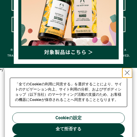
LOVE YOUR BODY™カスタマークラブ
よくあるご質問＆お問い合わせ
© THE BODY SHOP INTERNATIONAL LIMITED
® A REGISTERED TRADEMARK OF THE BODY SHOP INTERNATIONAL LIMITED; A
TRADEMARK OF THE BODY SHOP INTERNATIONAL LIMITED ALL RIGHTS RESERVED.
*/
「全てのCookieの利用に同意する」を選択することにより、サイ
トのナビゲーション向上、サイト利用の分析、およびザボディシ
ョップ（以下当社）のマーケティング活動の支援のため、お客様
の機器にCookieが保存されることへ同意することとなります。
プライバシーポリシー
Cookieの設定
全て拒否する