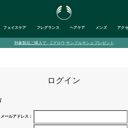
フェイスケア
フレグランス
ヘアケア
メンズ
アク
対象製品ご購入で、Cグロウ サンプルサシェプレゼント
肌タイプで探す
・ボディバター
が気になる
フットケア
乾燥肌
が気になる
ト
バス＆ボディキット
脂性肌
ット
敏感肌
・ジェル/ハンドソープ
乾燥くすみ肌
ログイン
普通肌
メンズ
クムスク
ブルームスク
方
ガ
ティーツリー
パッションフルーツ
ピンクグレープフルーツ
ヘンプ
テンダートンカ
メールアドレス：
ブラント ベルガモット
ヒマラヤン
ティーツリー