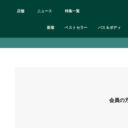
店舗
ニュース
特集一覧
新着
ベストセラー
バス＆ボディ
アイケア
カテゴリー
カテゴリー
カテゴリー
カテゴリー
カテゴリー
カテゴリー
カテゴリー
カテゴリー
髪質の悩み別
ボディシャンプー
クレンジング
オードトワレ/オードパルファム etc
シャンプー＆コンディショナー
フェイスケア
全て見る
ギフト 3,000円未満
オンライン限定製品
ボディクリーム
リップケア
頭皮と髪の乾燥
ボディミスト
トリートメント
頭皮や髪の皮脂
石鹸
スクラブ・洗顔
フレグランス
ボディケア用品・グッズ
ギフト 3,000円〜
オンライン限定ギフト・キット
ボディヨーグル
フェイスマスク
ルームフレグランス
グッズ
くせ毛
ボディスクラブ
化粧水
ヘアケア
フェイスケア用品
ギフト 5,000円〜
ボディミスト
フェイスケアキ
ダメージヘア
マッサージ用オイル・保湿オイル
美容液
バス＆ボディ
メイクアップ用品
ギフト 10,000円〜
ハンドクリーム
パサついた髪
ボディローション
保湿クリーム・ジェル
ヘア＆ボディウォッシュ
オンライン限定
お試しサイズ
シリーズ
日中用乳液・日焼け止め
オリジナルラッピング
シリーズ
フルフラワーズ
ブラッ
シリーズ
シリーズ
会員の
シリーズ
ウェルネス
ジンジャー
モリン
デューベリー
ティーツリー
ホワイトムスク
ラベンダー＆ベチパー
ワイルド ジャスミン
ヴァイ
C グロウ
エーデルワイス