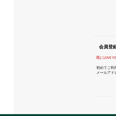
ストロベリー
サツマ
エキスパートフェイス
カモマイル
マスク
ブリティッシュローズ
スパオブザワールド
会員登
既にLOVE
初めてご利
メールアド